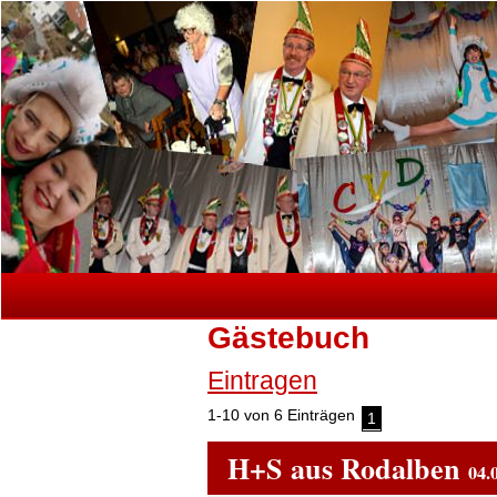
Gästebuch
Eintragen
1-10
von 6 Einträgen
1
H+S aus Rodalben
04.