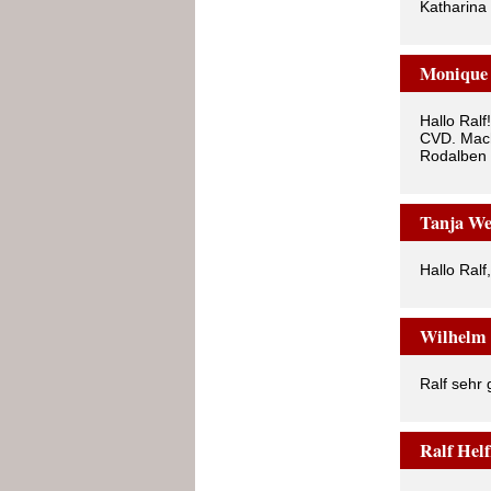
Katharina 
Moniqu
Hallo Ral
CVD. Mach
Rodalben
Tanja W
Hallo Ralf
Wilhelm
Ralf sehr 
Ralf Hel