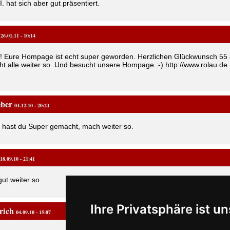
I. hat sich aber gut präsentiert.
e
26.01.11 - 10:14
f!! Eure Hompage ist echt super geworden. Herzlichen Glückwunsch 55
t alle weiter so. Und besucht unsere Hompage :-) http://www.rolau.de
eber
04.12.10 - 20:24
, hast du Super gemacht, mach weiter so.
18.09.10 - 21:41
gut weiter so
Ihre Privatsphäre ist un
frich
04.09.10 - 15:07