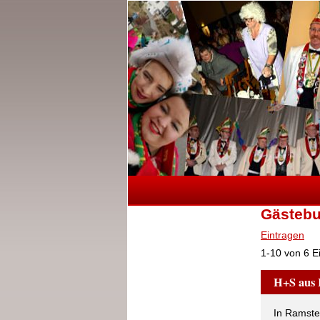
Gästeb
Eintragen
1-10
von 6 E
H+S aus
In Ramste